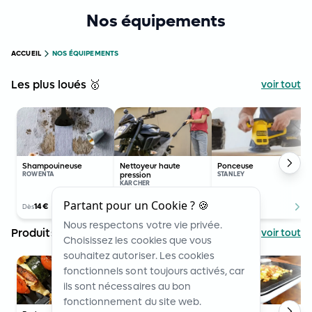
Nos équipements
ACCUEIL
NOS ÉQUIPEMENTS
Les plus loués 🥇
voir tout
Shampouineuse
Nettoyeur haute
Ponceuse
ROWENTA
pression
STANLEY
KÄRCHER
Partant pour un Cookie ? 🍪
14
€
18
€
5
€
Dès
Dès
Dès
Nous respectons votre vie privée.
Produits pour les beaux jours ☀️
voir tout
Choisissez les cookies que vous
souhaitez autoriser. Les cookies
fonctionnels sont toujours activés, car
ils sont nécessaires au bon
fonctionnement du site web.